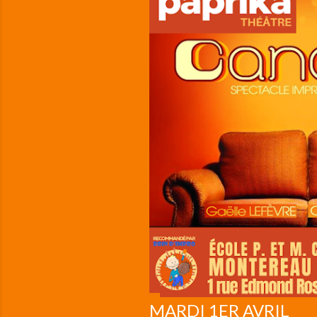
i
c
l
e
s
MARDI 1ER AVRIL