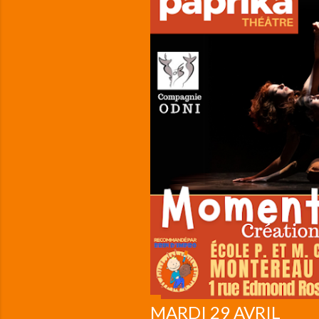
i
c
l
e
s
MARDI 29 AVRIL